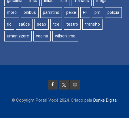
gasolina
inss
leilão
lula
manaus
mega
moro
onibus
parintins
peixe
PF
pm
policia
rio
saúde
seap
tce
teatro
transito
umanizzare
vacina
wilson lima
© Copyright Portal Você 2024. Criado pela
Bunke Digital