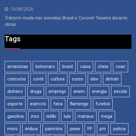
10/08/2026
Trânsito muda nas avenidas Brasil e Coronel Teixeira durante
obras
Tags
amazonas
bolsonaro
brasil
caixa
cheia
coari
concurso
covid
cultura
curso
davi
detran
dinheiro
droga
emprego
enem
energia
escola
esporte
exército
feira
flamengo
futebol
gasolina
inss
leilão
lula
manaus
mega
moro
onibus
parintins
peixe
PF
pm
policia