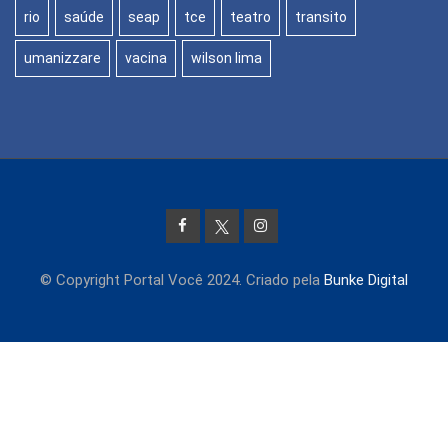
rio
saúde
seap
tce
teatro
transito
umanizzare
vacina
wilson lima
© Copyright Portal Você 2024. Criado pela
Bunke Digital