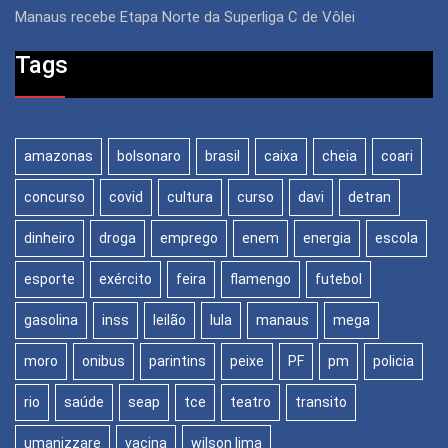
Manaus recebe Etapa Norte da Superliga C de Vôlei
Tags
amazonas
bolsonaro
brasil
caixa
cheia
coari
concurso
covid
cultura
curso
davi
detran
dinheiro
droga
emprego
enem
energia
escola
esporte
exército
feira
flamengo
futebol
gasolina
inss
leilão
lula
manaus
mega
moro
onibus
parintins
peixe
PF
pm
policia
rio
saúde
seap
tce
teatro
transito
umanizzare
vacina
wilson lima