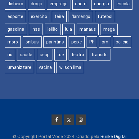
dinheiro
droga
emprego
enem
energia
escola
esporte
exército
feira
flamengo
futebol
gasolina
inss
leilão
lula
manaus
mega
moro
onibus
parintins
peixe
PF
pm
policia
rio
saúde
seap
tce
teatro
transito
umanizzare
vacina
wilson lima
© Copyright Portal Você 2024. Criado pela
Bunke Digital