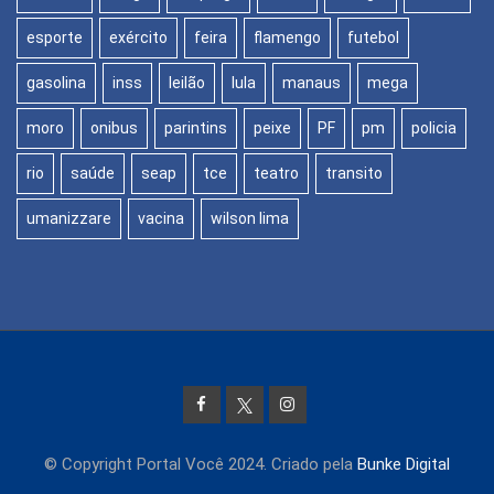
esporte
exército
feira
flamengo
futebol
gasolina
inss
leilão
lula
manaus
mega
moro
onibus
parintins
peixe
PF
pm
policia
rio
saúde
seap
tce
teatro
transito
umanizzare
vacina
wilson lima
© Copyright Portal Você 2024. Criado pela
Bunke Digital