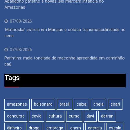
Abandono paterno e novas leis marcam infância no
Amazonas
07/08/2026
‘Matrioska’ estreia em Manaus e coloca transmasculinidade no
cena
07/08/2026
Parintins: meia tonelada de maconha apreendida em caminhão
baú
Tags
amazonas
bolsonaro
brasil
caixa
cheia
coari
concurso
covid
cultura
curso
davi
detran
dinheiro
droga
emprego
enem
energia
escola