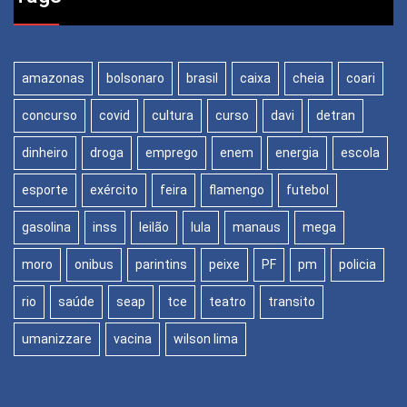
amazonas
bolsonaro
brasil
caixa
cheia
coari
concurso
covid
cultura
curso
davi
detran
dinheiro
droga
emprego
enem
energia
escola
esporte
exército
feira
flamengo
futebol
gasolina
inss
leilão
lula
manaus
mega
moro
onibus
parintins
peixe
PF
pm
policia
rio
saúde
seap
tce
teatro
transito
umanizzare
vacina
wilson lima