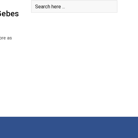
Gebes
bre as