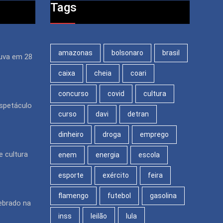
Tags
amazonas
bolsonaro
brasil
uva em 28
caixa
cheia
coari
concurso
covid
cultura
espetáculo
curso
davi
detran
dinheiro
droga
emprego
e cultura
enem
energia
escola
esporte
exército
feira
flamengo
futebol
gasolina
ebrado na
inss
leilão
lula