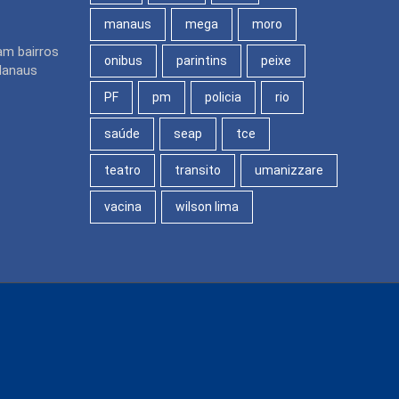
manaus
mega
moro
am bairros
onibus
parintins
peixe
Manaus
PF
pm
policia
rio
saúde
seap
tce
teatro
transito
umanizzare
vacina
wilson lima