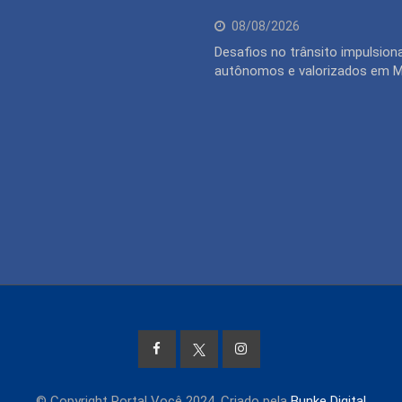
08/08/2026
Desafios no trânsito impulsion
autônomos e valorizados em 
© Copyright Portal Você 2024. Criado pela
Bunke Digital