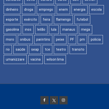
dinheiro
droga
emprego
enem
energia
escola
esporte
exército
feira
flamengo
futebol
gasolina
inss
leilão
lula
manaus
mega
moro
onibus
parintins
peixe
PF
pm
policia
rio
saúde
seap
tce
teatro
transito
umanizzare
vacina
wilson lima