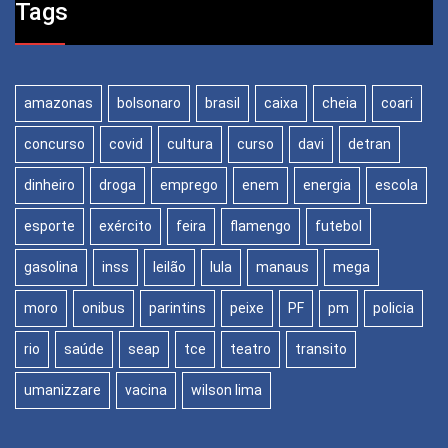
Tags
amazonas
bolsonaro
brasil
caixa
cheia
coari
concurso
covid
cultura
curso
davi
detran
dinheiro
droga
emprego
enem
energia
escola
esporte
exército
feira
flamengo
futebol
gasolina
inss
leilão
lula
manaus
mega
moro
onibus
parintins
peixe
PF
pm
policia
rio
saúde
seap
tce
teatro
transito
umanizzare
vacina
wilson lima