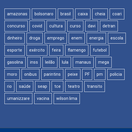
amazonas
bolsonaro
brasil
caixa
cheia
coari
concurso
covid
cultura
curso
davi
detran
dinheiro
droga
emprego
enem
energia
escola
esporte
exército
feira
flamengo
futebol
gasolina
inss
leilão
lula
manaus
mega
moro
onibus
parintins
peixe
PF
pm
policia
rio
saúde
seap
tce
teatro
transito
umanizzare
vacina
wilson lima