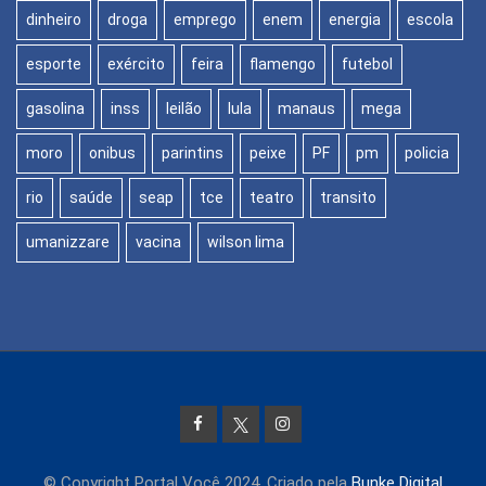
dinheiro
droga
emprego
enem
energia
escola
esporte
exército
feira
flamengo
futebol
gasolina
inss
leilão
lula
manaus
mega
moro
onibus
parintins
peixe
PF
pm
policia
rio
saúde
seap
tce
teatro
transito
umanizzare
vacina
wilson lima
© Copyright Portal Você 2024. Criado pela
Bunke Digital