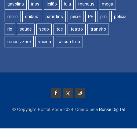
gasolina
inss
leilão
lula
manaus
mega
moro
onibus
parintins
peixe
PF
pm
policia
rio
saúde
seap
tce
teatro
transito
umanizzare
vacina
wilson lima
© Copyright Portal Você 2024. Criado pela
Bunke Digital