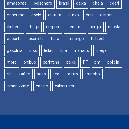
amazonas
bolsonaro
brasil
caixa
cheia
coari
concurso
covid
cultura
curso
davi
detran
dinheiro
droga
emprego
enem
energia
escola
esporte
exército
feira
flamengo
futebol
gasolina
inss
leilão
lula
manaus
mega
moro
onibus
parintins
peixe
PF
pm
policia
rio
saúde
seap
tce
teatro
transito
umanizzare
vacina
wilson lima