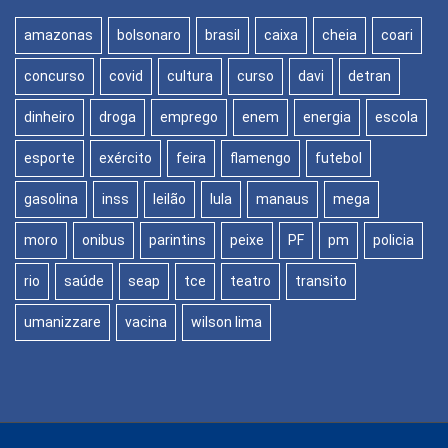
amazonas
bolsonaro
brasil
caixa
cheia
coari
concurso
covid
cultura
curso
davi
detran
dinheiro
droga
emprego
enem
energia
escola
esporte
exército
feira
flamengo
futebol
gasolina
inss
leilão
lula
manaus
mega
moro
onibus
parintins
peixe
PF
pm
policia
rio
saúde
seap
tce
teatro
transito
umanizzare
vacina
wilson lima