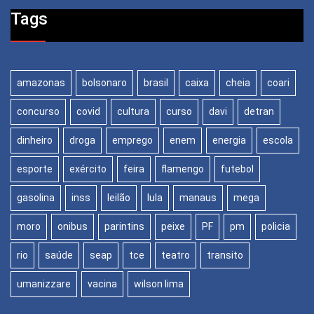
Tags
amazonas
bolsonaro
brasil
caixa
cheia
coari
concurso
covid
cultura
curso
davi
detran
dinheiro
droga
emprego
enem
energia
escola
esporte
exército
feira
flamengo
futebol
gasolina
inss
leilão
lula
manaus
mega
moro
onibus
parintins
peixe
PF
pm
policia
rio
saúde
seap
tce
teatro
transito
umanizzare
vacina
wilson lima