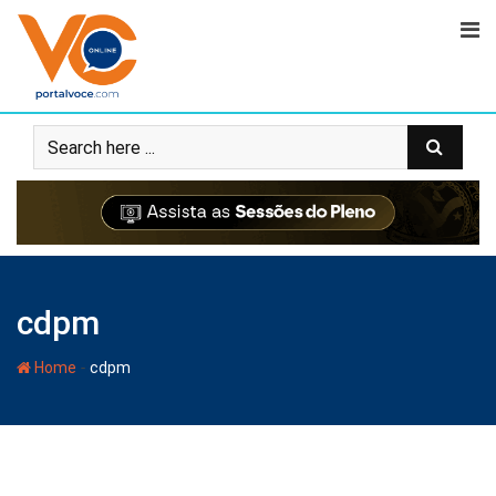
cdpm
-
Home
cdpm