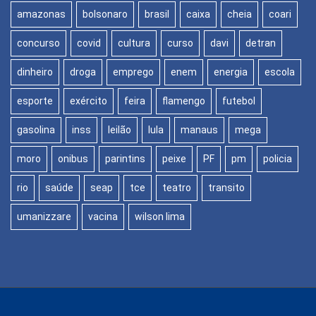
amazonas
bolsonaro
brasil
caixa
cheia
coari
concurso
covid
cultura
curso
davi
detran
dinheiro
droga
emprego
enem
energia
escola
esporte
exército
feira
flamengo
futebol
gasolina
inss
leilão
lula
manaus
mega
moro
onibus
parintins
peixe
PF
pm
policia
rio
saúde
seap
tce
teatro
transito
umanizzare
vacina
wilson lima