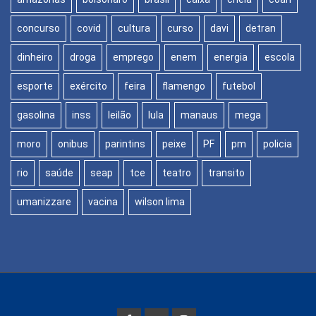
concurso
covid
cultura
curso
davi
detran
dinheiro
droga
emprego
enem
energia
escola
esporte
exército
feira
flamengo
futebol
gasolina
inss
leilão
lula
manaus
mega
moro
onibus
parintins
peixe
PF
pm
policia
rio
saúde
seap
tce
teatro
transito
umanizzare
vacina
wilson lima