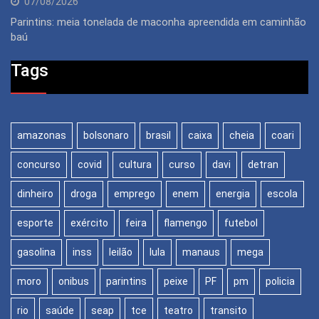
07/08/2026
Parintins: meia tonelada de maconha apreendida em caminhão
baú
Tags
amazonas
bolsonaro
brasil
caixa
cheia
coari
concurso
covid
cultura
curso
davi
detran
dinheiro
droga
emprego
enem
energia
escola
esporte
exército
feira
flamengo
futebol
gasolina
inss
leilão
lula
manaus
mega
moro
onibus
parintins
peixe
PF
pm
policia
rio
saúde
seap
tce
teatro
transito