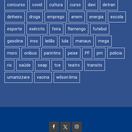
concurso
covid
cultura
curso
davi
detran
dinheiro
droga
emprego
enem
energia
escola
esporte
exército
feira
flamengo
futebol
gasolina
inss
leilão
lula
manaus
mega
moro
onibus
parintins
peixe
PF
pm
policia
rio
saúde
seap
tce
teatro
transito
umanizzare
vacina
wilson lima