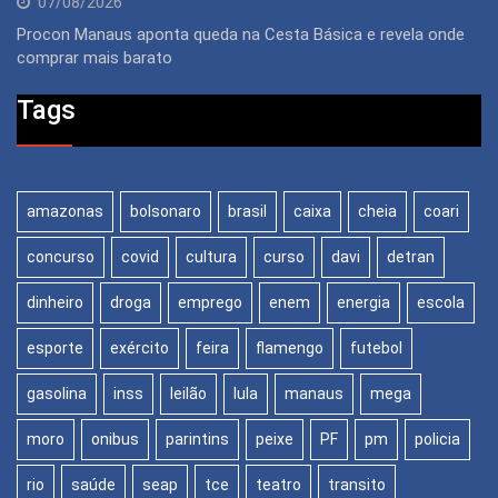
07/08/2026
Procon Manaus aponta queda na Cesta Básica e revela onde
comprar mais barato
Tags
amazonas
bolsonaro
brasil
caixa
cheia
coari
concurso
covid
cultura
curso
davi
detran
dinheiro
droga
emprego
enem
energia
escola
esporte
exército
feira
flamengo
futebol
gasolina
inss
leilão
lula
manaus
mega
moro
onibus
parintins
peixe
PF
pm
policia
rio
saúde
seap
tce
teatro
transito