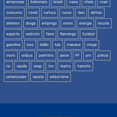
amazonas
bolsonaro
brasil
caixa
cheia
coari
concurso
covid
cultura
curso
davi
detran
dinheiro
droga
emprego
enem
energia
escola
esporte
exército
feira
flamengo
futebol
gasolina
inss
leilão
lula
manaus
mega
moro
onibus
parintins
peixe
PF
pm
policia
rio
saúde
seap
tce
teatro
transito
umanizzare
vacina
wilson lima