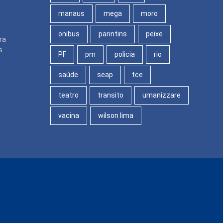
manaus
mega
moro
onibus
parintins
peixe
ra
s
PF
pm
policia
rio
saúde
seap
tce
teatro
transito
umanizzare
vacina
wilson lima