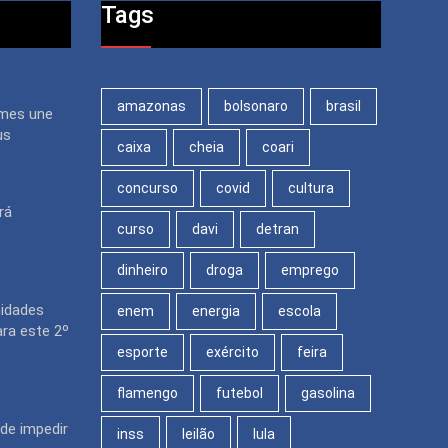
Tags
amazonas
bolsonaro
brasil
mes une
us
caixa
cheia
coari
concurso
covid
cultura
rá
curso
davi
detran
dinheiro
droga
emprego
nidades
enem
energia
escola
ara este 2º
esporte
exército
feira
flamengo
futebol
gasolina
de impedir
inss
leilão
lula