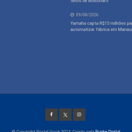
filhos de Bolsonaro
09/08/2026
Yamaha capta R$15 milhões pa
automatizar fábrica em Manau
© Copyright Portal Você 2024. Criado pela
Bunke Digital