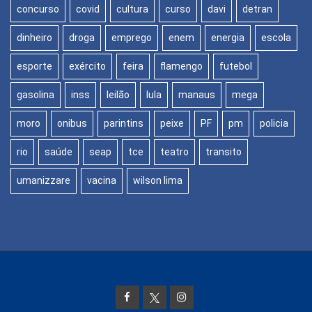
concurso
covid
cultura
curso
davi
detran
dinheiro
droga
emprego
enem
energia
escola
esporte
exército
feira
flamengo
futebol
gasolina
inss
leilão
lula
manaus
mega
moro
onibus
parintins
peixe
PF
pm
policia
rio
saúde
seap
tce
teatro
transito
umanizzare
vacina
wilson lima