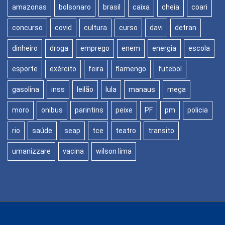
amazonas
bolsonaro
brasil
caixa
cheia
coari
concurso
covid
cultura
curso
davi
detran
dinheiro
droga
emprego
enem
energia
escola
esporte
exército
feira
flamengo
futebol
gasolina
inss
leilão
lula
manaus
mega
moro
onibus
parintins
peixe
PF
pm
policia
rio
saúde
seap
tce
teatro
transito
umanizzare
vacina
wilson lima