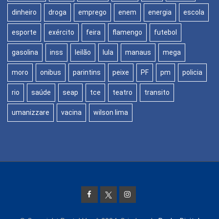
dinheiro
droga
emprego
enem
energia
escola
esporte
exército
feira
flamengo
futebol
gasolina
inss
leilão
lula
manaus
mega
moro
onibus
parintins
peixe
PF
pm
policia
rio
saúde
seap
tce
teatro
transito
umanizzare
vacina
wilson lima