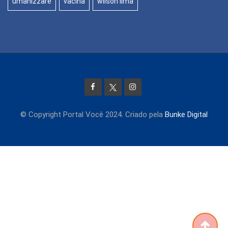
umanizzare
vacina
wilson lima
© Copyright Portal Você 2024. Criado pela
Bunke Digital