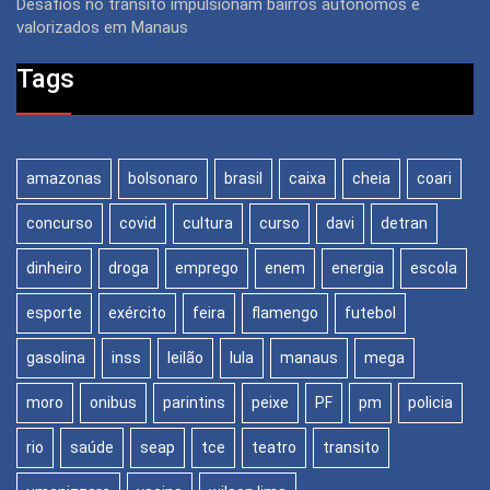
Desafios no trânsito impulsionam bairros autônomos e
valorizados em Manaus
Tags
amazonas
bolsonaro
brasil
caixa
cheia
coari
concurso
covid
cultura
curso
davi
detran
dinheiro
droga
emprego
enem
energia
escola
esporte
exército
feira
flamengo
futebol
gasolina
inss
leilão
lula
manaus
mega
moro
onibus
parintins
peixe
PF
pm
policia
rio
saúde
seap
tce
teatro
transito