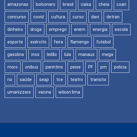
amazonas
bolsonaro
brasil
caixa
cheia
coari
concurso
covid
cultura
curso
davi
detran
dinheiro
droga
emprego
enem
energia
escola
esporte
exército
feira
flamengo
futebol
gasolina
inss
leilão
lula
manaus
mega
moro
onibus
parintins
peixe
PF
pm
policia
rio
saúde
seap
tce
teatro
transito
umanizzare
vacina
wilson lima