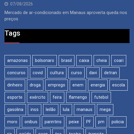
07/08/2026
Mercado de ar-condicionado em Manaus aproveita queda nos
preços
Tags
amazonas
bolsonaro
brasil
caixa
cheia
coari
concurso
covid
cultura
curso
davi
detran
dinheiro
droga
emprego
enem
energia
escola
esporte
exército
feira
flamengo
futebol
gasolina
inss
leilão
lula
manaus
mega
moro
onibus
parintins
peixe
PF
pm
policia
rio
saúde
seap
tce
teatro
transito