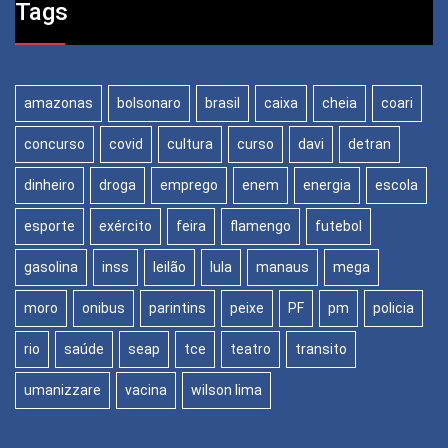
Tags
amazonas
bolsonaro
brasil
caixa
cheia
coari
concurso
covid
cultura
curso
davi
detran
dinheiro
droga
emprego
enem
energia
escola
esporte
exército
feira
flamengo
futebol
gasolina
inss
leilão
lula
manaus
mega
moro
onibus
parintins
peixe
PF
pm
policia
rio
saúde
seap
tce
teatro
transito
umanizzare
vacina
wilson lima