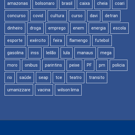
amazonas
bolsonaro
brasil
caixa
cheia
coari
concurso
covid
cultura
curso
davi
detran
dinheiro
droga
emprego
enem
energia
escola
esporte
exército
feira
flamengo
futebol
gasolina
inss
leilão
lula
manaus
mega
moro
onibus
parintins
peixe
PF
pm
policia
rio
saúde
seap
tce
teatro
transito
umanizzare
vacina
wilson lima