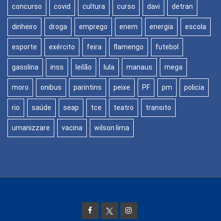
concurso
covid
cultura
curso
davi
detran
dinheiro
droga
emprego
enem
energia
escola
esporte
exército
feira
flamengo
futebol
gasolina
inss
leilão
lula
manaus
mega
moro
onibus
parintins
peixe
PF
pm
policia
rio
saúde
seap
tce
teatro
transito
umanizzare
vacina
wilson lima