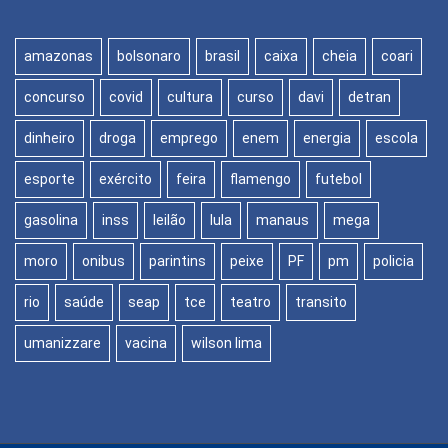
amazonas
bolsonaro
brasil
caixa
cheia
coari
concurso
covid
cultura
curso
davi
detran
dinheiro
droga
emprego
enem
energia
escola
esporte
exército
feira
flamengo
futebol
gasolina
inss
leilão
lula
manaus
mega
moro
onibus
parintins
peixe
PF
pm
policia
rio
saúde
seap
tce
teatro
transito
umanizzare
vacina
wilson lima