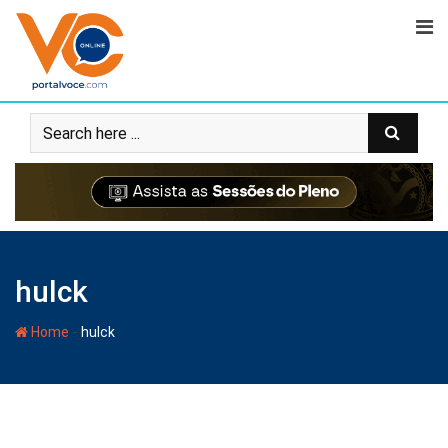
hulck
-
Home
hulck