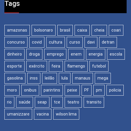
Tags
amazonas
bolsonaro
brasil
caixa
cheia
coari
concurso
covid
cultura
curso
davi
detran
dinheiro
droga
emprego
enem
energia
escola
esporte
exército
feira
flamengo
futebol
gasolina
inss
leilão
lula
manaus
mega
moro
onibus
parintins
peixe
PF
pm
policia
rio
saúde
seap
tce
teatro
transito
umanizzare
vacina
wilson lima