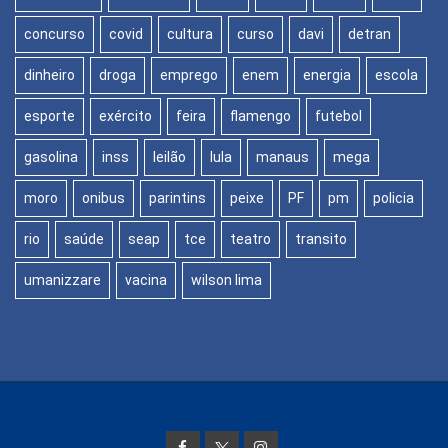
concurso
covid
cultura
curso
davi
detran
dinheiro
droga
emprego
enem
energia
escola
esporte
exército
feira
flamengo
futebol
gasolina
inss
leilão
lula
manaus
mega
moro
onibus
parintins
peixe
PF
pm
policia
rio
saúde
seap
tce
teatro
transito
umanizzare
vacina
wilson lima