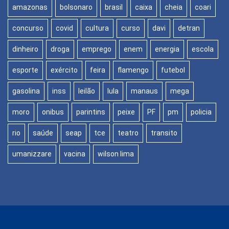
amazonas
bolsonaro
brasil
caixa
cheia
coari
concurso
covid
cultura
curso
davi
detran
dinheiro
droga
emprego
enem
energia
escola
esporte
exército
feira
flamengo
futebol
gasolina
inss
leilão
lula
manaus
mega
moro
onibus
parintins
peixe
PF
pm
policia
rio
saúde
seap
tce
teatro
transito
umanizzare
vacina
wilson lima