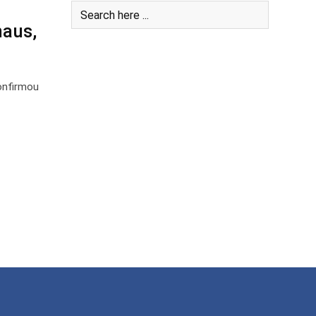
aus,
onfirmou