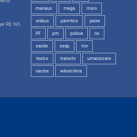
vento
manaus
mega
moro
onibus
parintins
peixe
ar R$ 165
PF
pm
policia
rio
saúde
seap
tce
teatro
transito
umanizzare
vacina
wilson lima