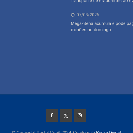
transporte de estudantes ao e
07/08/2026
Mega-Sena acumula e pode pag
milhões no domingo
© Copyright Portal Você 2024. Criado pela
Bunke Digital