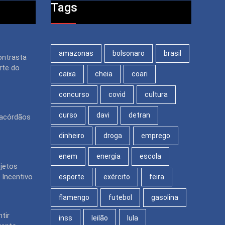
Tags
amazonas
bolsonaro
brasil
ontrasta
rte do
caixa
cheia
coari
concurso
covid
cultura
curso
davi
detran
 acórdãos
dinheiro
droga
emprego
enem
energia
escola
jetos
 Incentivo
esporte
exército
feira
flamengo
futebol
gasolina
tir
inss
leilão
lula