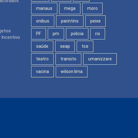
 acórdãos
manaus
mega
moro
onibus
parintins
peixe
jetos
PF
pm
policia
rio
 Incentivo
saúde
seap
tce
teatro
transito
umanizzare
vacina
wilson lima