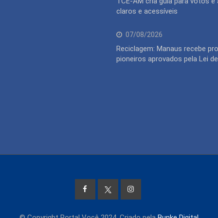
TCE-AM cria guia para votos e
claros e acessíveis
07/08/2026
Reciclagem: Manaus recebe pro
pioneiros aprovados pela Lei de
© Copyright Portal Você 2024. Criado pela
Bunke Digital