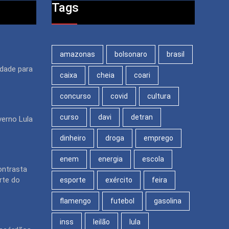
Tags
amazonas
bolsonaro
brasil
idade para
caixa
cheia
coari
concurso
covid
cultura
curso
davi
detran
verno Lula
dinheiro
droga
emprego
enem
energia
escola
ontrasta
rte do
esporte
exército
feira
flamengo
futebol
gasolina
inss
leilão
lula