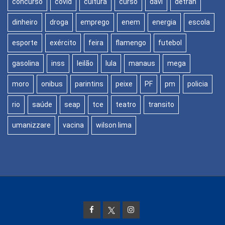
concurso
covid
cultura
curso
davi
detran
dinheiro
droga
emprego
enem
energia
escola
esporte
exército
feira
flamengo
futebol
gasolina
inss
leilão
lula
manaus
mega
moro
onibus
parintins
peixe
PF
pm
policia
rio
saúde
seap
tce
teatro
transito
umanizzare
vacina
wilson lima