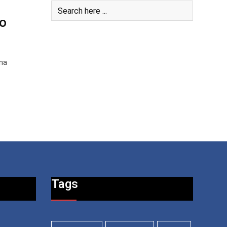
o
na
Tags