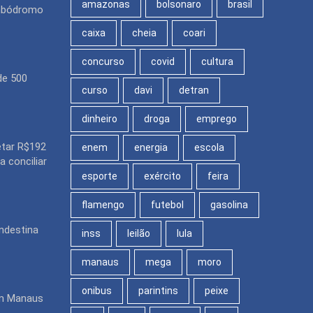
amazonas
bolsonaro
brasil
ambódromo
caixa
cheia
coari
concurso
covid
cultura
de 500
curso
davi
detran
dinheiro
droga
emprego
etar R$192
enem
energia
escola
 conciliar
esporte
exército
feira
flamengo
futebol
gasolina
ndestina
inss
leilão
lula
manaus
mega
moro
onibus
parintins
peixe
em Manaus