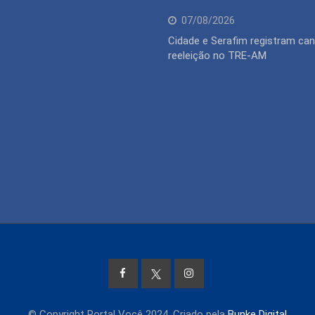
07/08/2026
Cidade e Serafim registram can
reeleição no TRE-AM
© Copyright Portal Você 2024. Criado pela
Bunke Digital