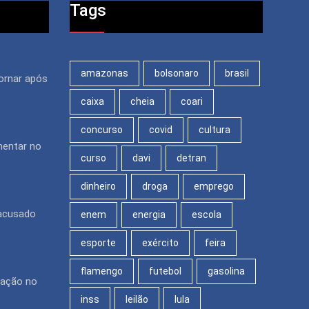
Tags
amazonas
bolsonaro
brasil
ornar após
caixa
cheia
coari
concurso
covid
cultura
mentar no
curso
davi
detran
dinheiro
droga
emprego
 acusado
enem
energia
escola
esporte
exército
feira
flamengo
futebol
gasolina
pação no
inss
leilão
lula