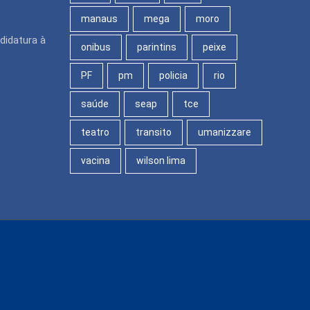
manaus
mega
moro
didatura à
onibus
parintins
peixe
PF
pm
policia
rio
saúde
seap
tce
teatro
transito
umanizzare
vacina
wilson lima