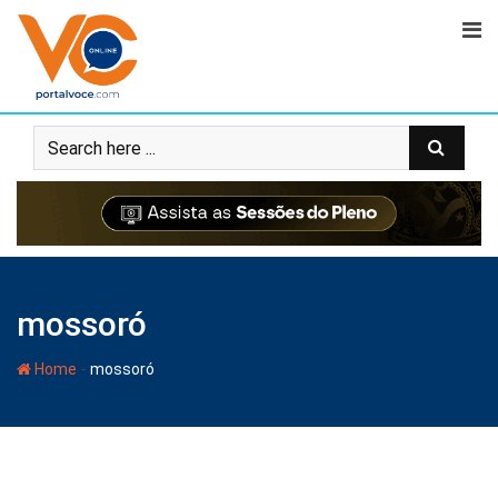
mossoró
-
Home
mossoró