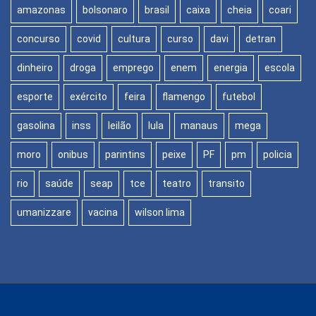
amazonas
bolsonaro
brasil
caixa
cheia
coari
concurso
covid
cultura
curso
davi
detran
dinheiro
droga
emprego
enem
energia
escola
esporte
exército
feira
flamengo
futebol
gasolina
inss
leilão
lula
manaus
mega
moro
onibus
parintins
peixe
PF
pm
policia
rio
saúde
seap
tce
teatro
transito
umanizzare
vacina
wilson lima