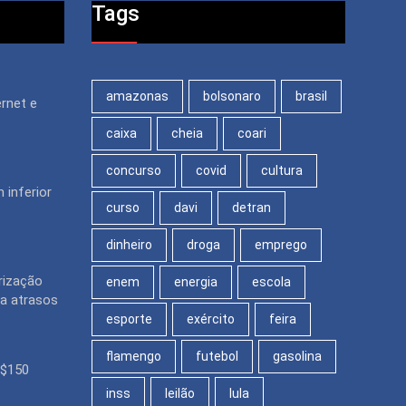
Tags
amazonas
bolsonaro
brasil
rnet e
caixa
cheia
coari
concurso
covid
cultura
 inferior
curso
davi
detran
dinheiro
droga
emprego
rização
enem
energia
escola
ra atrasos
esporte
exército
feira
flamengo
futebol
gasolina
R$150
inss
leilão
lula