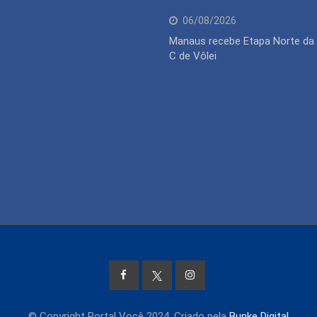
06/08/2026
Manaus recebe Etapa Norte da 
C de Vôlei
© Copyright Portal Você 2024. Criado pela
Bunke Digital