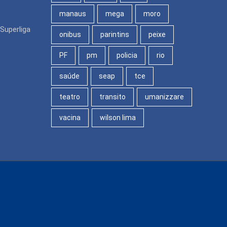
manaus
mega
moro
Superliga
onibus
parintins
peixe
PF
pm
policia
rio
saúde
seap
tce
teatro
transito
umanizzare
vacina
wilson lima