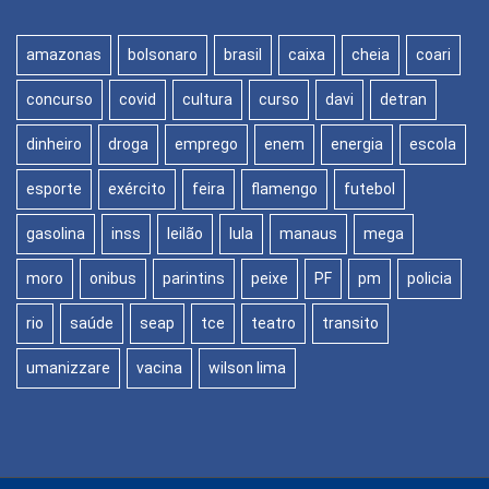
amazonas
bolsonaro
brasil
caixa
cheia
coari
concurso
covid
cultura
curso
davi
detran
dinheiro
droga
emprego
enem
energia
escola
esporte
exército
feira
flamengo
futebol
gasolina
inss
leilão
lula
manaus
mega
moro
onibus
parintins
peixe
PF
pm
policia
rio
saúde
seap
tce
teatro
transito
umanizzare
vacina
wilson lima