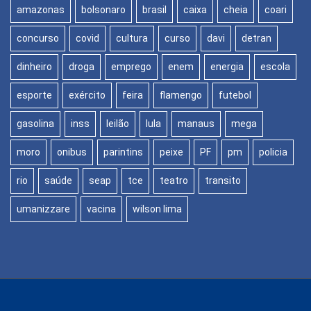
amazonas
bolsonaro
brasil
caixa
cheia
coari
concurso
covid
cultura
curso
davi
detran
dinheiro
droga
emprego
enem
energia
escola
esporte
exército
feira
flamengo
futebol
gasolina
inss
leilão
lula
manaus
mega
moro
onibus
parintins
peixe
PF
pm
policia
rio
saúde
seap
tce
teatro
transito
umanizzare
vacina
wilson lima