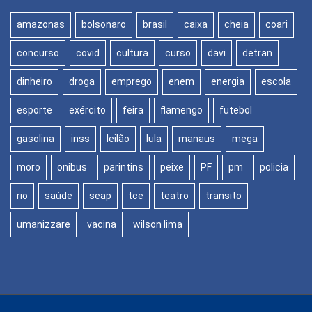
amazonas
bolsonaro
brasil
caixa
cheia
coari
concurso
covid
cultura
curso
davi
detran
dinheiro
droga
emprego
enem
energia
escola
esporte
exército
feira
flamengo
futebol
gasolina
inss
leilão
lula
manaus
mega
moro
onibus
parintins
peixe
PF
pm
policia
rio
saúde
seap
tce
teatro
transito
umanizzare
vacina
wilson lima