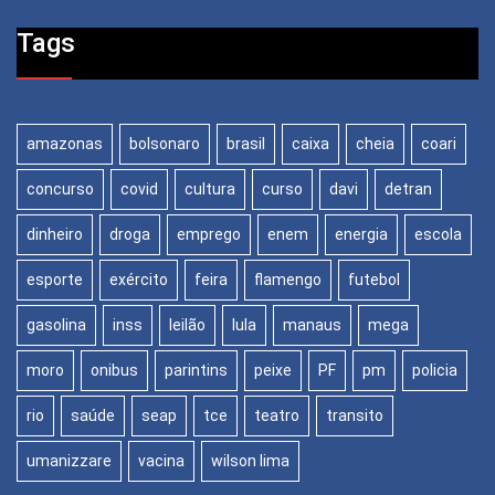
Tags
amazonas
bolsonaro
brasil
caixa
cheia
coari
concurso
covid
cultura
curso
davi
detran
dinheiro
droga
emprego
enem
energia
escola
esporte
exército
feira
flamengo
futebol
gasolina
inss
leilão
lula
manaus
mega
moro
onibus
parintins
peixe
PF
pm
policia
rio
saúde
seap
tce
teatro
transito
umanizzare
vacina
wilson lima