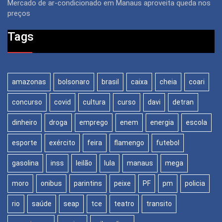
Mercado de ar-condicionado em Manaus aproveita queda nos
preços
Tags
amazonas
bolsonaro
brasil
caixa
cheia
coari
concurso
covid
cultura
curso
davi
detran
dinheiro
droga
emprego
enem
energia
escola
esporte
exército
feira
flamengo
futebol
gasolina
inss
leilão
lula
manaus
mega
moro
onibus
parintins
peixe
PF
pm
policia
rio
saúde
seap
tce
teatro
transito