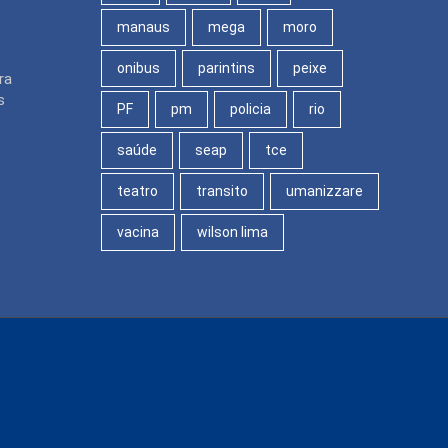
manaus
mega
moro
onibus
parintins
peixe
ra
s
PF
pm
policia
rio
saúde
seap
tce
teatro
transito
umanizzare
vacina
wilson lima