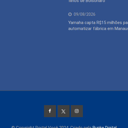
filhos de Bolsonaro
09/08/2026
Yamaha capta R$15 milhões pa
automatizar fábrica em Manau
© Copyright Portal Você 2024. Criado pela
Bunke Digital