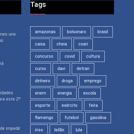
Tags
amazonas
bolsonaro
brasil
mes une
us
caixa
cheia
coari
concurso
covid
cultura
rá
curso
davi
detran
dinheiro
droga
emprego
nidades
enem
energia
escola
ara este 2º
esporte
exército
feira
flamengo
futebol
gasolina
de impedir
inss
leilão
lula