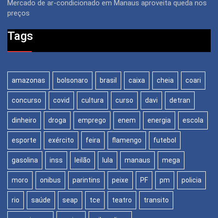
Mercado de ar-condicionado em Manaus aproveita queda nos
preços
Tags
amazonas
bolsonaro
brasil
caixa
cheia
coari
concurso
covid
cultura
curso
davi
detran
dinheiro
droga
emprego
enem
energia
escola
esporte
exército
feira
flamengo
futebol
gasolina
inss
leilão
lula
manaus
mega
moro
onibus
parintins
peixe
PF
pm
policia
rio
saúde
seap
tce
teatro
transito