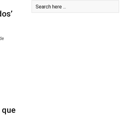
dos’
de
 que