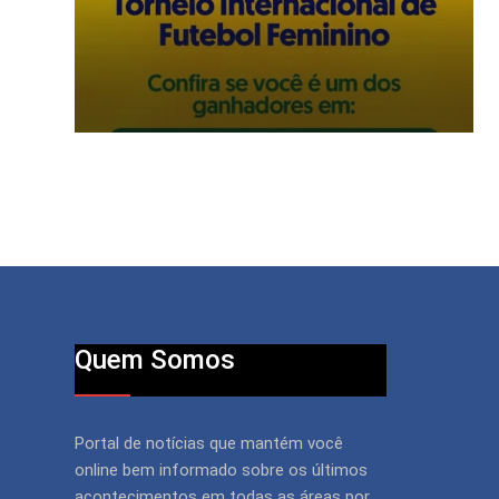
Quem Somos
Portal de notícias que mantém você
online bem informado sobre os últimos
acontecimentos em todas as áreas por