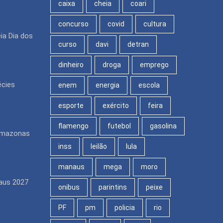
caixa
cheia
coari
concurso
covid
cultura
ia Dia dos
curso
davi
detran
dinheiro
droga
emprego
écies
enem
energia
escola
esporte
exército
feira
flamengo
futebol
gasolina
Amazonas
inss
leilão
lula
manaus
mega
moro
aus 2027
onibus
parintins
peixe
PF
pm
policia
rio