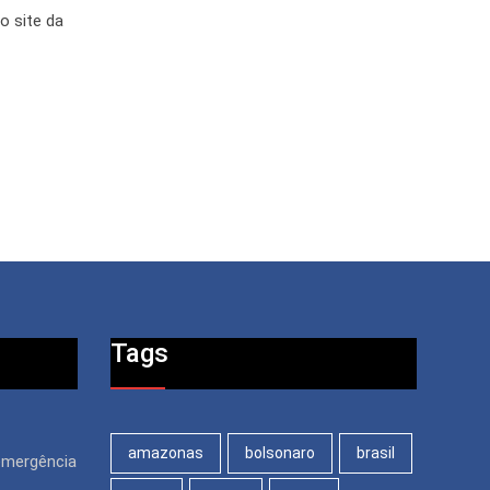
o site da
Tags
amazonas
bolsonaro
brasil
emergência