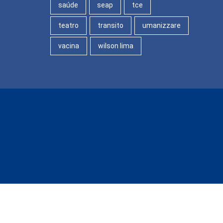
saúde
seap
tce
teatro
transito
umanizzare
vacina
wilson lima